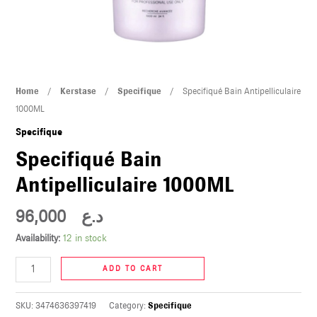
U
LE
U
Specifiqué
Home
/
Kerstase
/
Specifique
/ Specifiqué Bain Antipelliculaire
LE
Bain
1000ML
Antipelliculaire
Specifique
1000ML
Specifiqué Bain
quantity
Antipelliculaire 1000ML
96,000
د.ع
U
Availability:
12 in stock
LE
ADD TO CART
U
SKU:
3474636397419
Category:
Specifique
LE