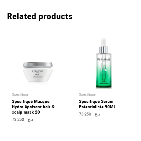
U
Related products
LE
U
LE
U
LE
Specifique
Specifique
Specifiqué Masque
Specifiqué Serum
Hydra Apaisant hair &
Potentialiste 90ML
scalp mask 20
73,250
د.ع
73,250
د.ع