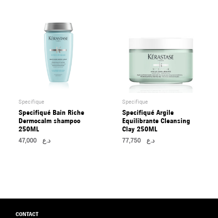
Specifique
Specifique
Specifiqué Bain Riche
Specifiqué Argile
Dermocalm shampoo
Equilibrante Cleansing
250ML
Clay 250ML
47,000
د.ع
77,750
د.ع
CONTACT