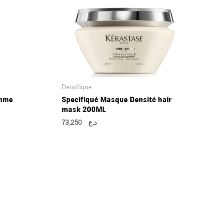
Densifique
emme
Specifiqué Masque Densité hair
mask 200ML
73,250
د.ع