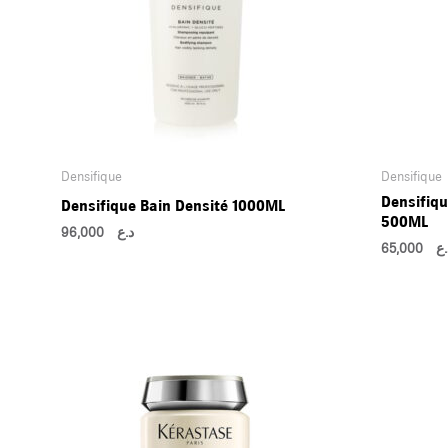
Densifique
Densifique
Densifiq
Densifique Bain Densité 1000ML
500ML
96,000
د.ع
65,000
.ع