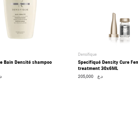
Densifique
ue Bain Densité shampoo
Specifiqué Density Cure F
treatment 30x6ML
د
205,000
د.ع