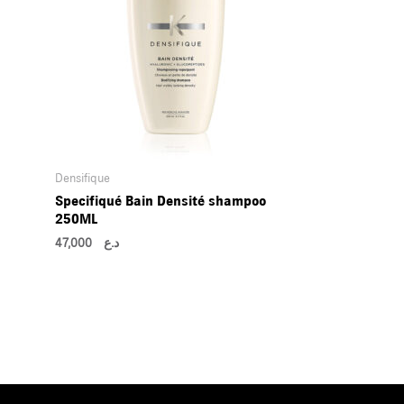
Densifique
Specifiqué Bain Densité shampoo
250ML
47,000
د.ع